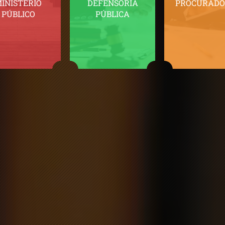
INISTÉRIO
DEFENSORIA
PROCURADO
PÚBLICO
PÚBLICA