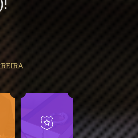
!
RREIRA