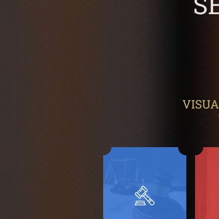
S
VISUA